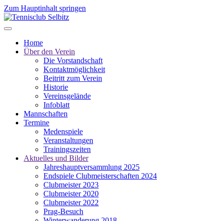
Zum Hauptinhalt springen
Home
Über den Verein
Die Vorstandschaft
Kontaktmöglichkeit
Beitritt zum Verein
Historie
Vereinsgelände
Infoblatt
Mannschaften
Termine
Medenspiele
Veranstaltungen
Trainingszeiten
Aktuelles und Bilder
Jahreshauptversammlung 2025
Endspiele Clubmeisterschaften 2024
Clubmeister 2023
Clubmeister 2020
Clubmeister 2022
Prag-Besuch
Winterwanderung 2018